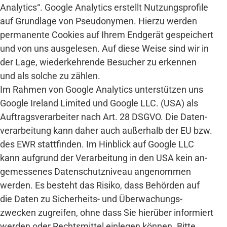
Analytics“. Google Analytics erstellt Nutzungs­profile
auf Grund­lage von Pseudo­nymen. Hierzu werden
permanente Cookies auf Ihrem End­gerät gespeichert
und von uns aus­gelesen. Auf diese Weise sind wir in
der Lage, wieder­kehrende Besucher zu erkennen
und als solche zu zählen.
Im Rahmen von Google Analytics unter­stützen uns
Google Ireland Limited und Google LLC. (USA) als
Auftrags­ver­arbeiter nach Art. 28 DSGVO. Die Daten­
ver­arbeitung kann daher auch außer­halb der EU bzw.
des EWR statt­finden. Im Hinblick auf Google LLC
kann auf­grund der Ver­arbeitung in den USA kein an­
ge­messenes Daten­schutz­niveau an­ge­nommen
werden. Es besteht das Risiko, dass Behörden auf
die Daten zu Sicher­heits- und Über­wachungs­
zwecken zugreifen, ohne dass Sie hierüber informiert
werden oder Rechts­mittel einlegen können. Bitte