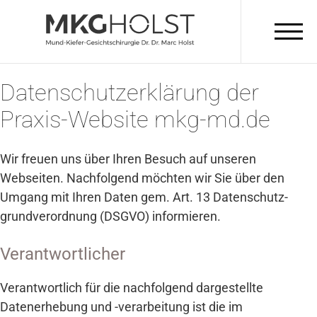
Datenschutz­erklärung der
ÜBER UNS
Behandler
Praxis-­Website mkg-md.de
Mitarbeiter
Karriere
Wir freuen uns über Ihren Besuch auf unseren
Technik
Webseiten. Nachfolgend möchten wir Sie über den
Umgang mit Ihren Daten gem. Art. 13 Daten­schutz­
Räume
grund­ver­ordnung (DSGVO) informieren.
LEISTUNGEN
Verantwortlicher
Dentoalveoläre Chirurgie
Verantwortlich für die nachfolgend dar­gestellte
Implantologie und Knochenaufbau
Datenerhebung und -verarbeitung ist die im
Weisheitszähne