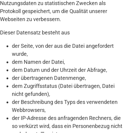
Nutzungsdaten zu statistischen Zwecken als
Online Anamnese
Protokoll gespeichert, um die Qualität unserer
Patienteninfos
Webseiten zu verbessern.
Dieser Datensatz besteht aus
KONTAKT
der Seite, von der aus die Datei angefordert
Telefonisch: 0391 25444688
wurde,
Kontaktformular
dem Namen der Datei,
Anfahrt via Google Maps
dem Datum und der Uhrzeit der Abfrage,
Facebook
der übertragenen Datenmenge,
Instagram
dem Zugriffsstatus (Datei übertragen, Datei
nicht gefunden),
Jameda
der Beschreibung des Typs des verwendeten
Webbrowsers,
der IP-Adresse des anfragenden Rechners, die
so verkürzt wird, dass ein Personenbezug nicht