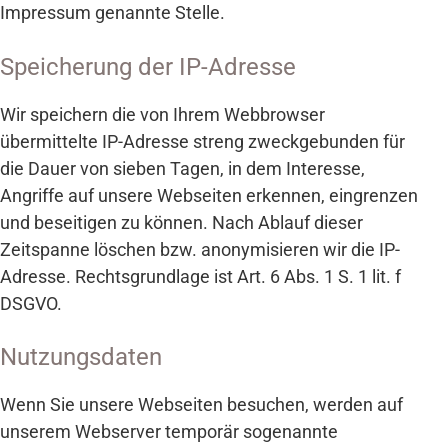
Impressum genannte Stelle.
Hautchirurgie
Blepharoplastik (Oberlidstraffung)
Speicherung der IP-Adresse
Faltenunterspritzung
Wir speichern die von Ihrem Webbrowser
Angstpatienten
übermittelte IP-Adresse streng zweckgebunden für
Vollnarkose und Dämmerschlaf
die Dauer von sieben Tagen, in dem Interesse,
Muskelrelaxans bei CMD
Angriffe auf unsere Webseiten erkennen, eingrenzen
Prophylaxe bei chronischer Migräne
und beseitigen zu können. Nach Ablauf dieser
Zeitspanne löschen bzw. anonymisieren wir die IP-
Adresse. Rechtsgrundlage ist Art. 6 Abs. 1 S. 1 lit. f
INFOTHEK
DSGVO.
Für Zuweiser
Informationen
Nutzungsdaten
Downloads
Wenn Sie unsere Webseiten besuchen, werden auf
Für Patienten
unserem Webserver temporär sogenannte
3D-Animationen